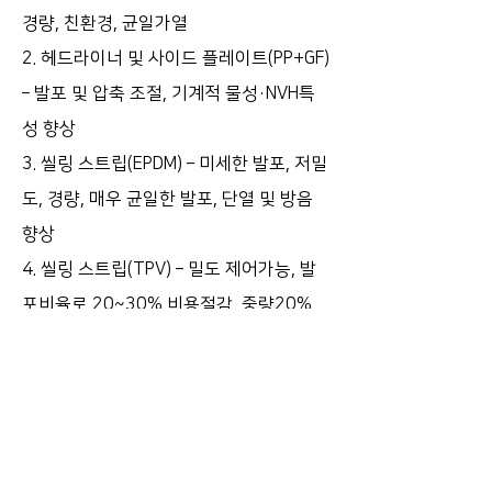
경량, 친환경, 균일가열
2. 헤드라이너 및 사이드 플레이트(PP+GF)
– 발포 및 압축 조절, 기계적 물성·NVH특
성 향상
3. 씰링 스트립(EPDM) – 미세한 발포, 저밀
도, 경량, 매우 균일한 발포, 단열 및 방음
향상
4. 씰링 스트립(TPV) – 밀도 제어가능, 발
포비율로 20~30% 비용절감, 중량20%
감소, 재활용 가능
5. 차체 하부 코팅(UBC) – 작은 자갈로 부
터 손상 보호, 방음, 에너지소비 감소, 경량
화
6. 바디 필러 – 저밀도, 낮은 경도, 내수성