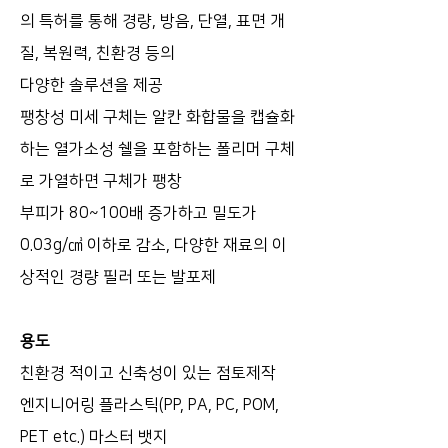
의 특허를 통해 경량, 방음, 단열, 표면 개
질, 복원력, 친환경 등의
다양한 솔루션을 제공
팽창성 미세 구체는 알칸 화합물을 캡슐화
하는 열가소성 쉘을 포함하는 폴리머 구체
로 가열하면 구체가 팽창
부피가 80~100배 증가하고 밀도가
0.03g/㎤ 이하로 감소, 다양한 재료의 이
상적인 경량 필러 또는 발포제
용도
친환경 적이고 신축성이 있는 점토제작
엔지니어링 플라스틱(PP, PA, PC, POM,
PET etc.) 마스터 뱃지