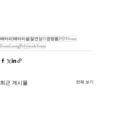
배터리
배터리셀
절연성PI경량폼
PI
PIFoam
FoamLoong
PolyimideFoam
전체 보기
최근 게시물